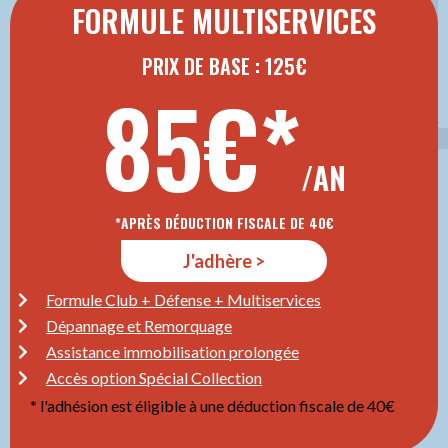
FORMULE MULTISERVICES
PRIX DE BASE : 125€
85€*
/AN
*APRÈS DÉDUCTION FISCALE DE 40€
J'adhère >
Formule Club + Défense + Multiservices
Dépannage et Remorquage
Assistance immobilisation prolongée
Accès option Spécial Collection
* l'adhésion est éligible à une déduction fiscale de 40€