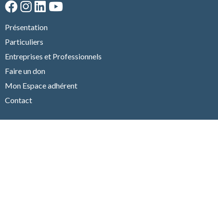
Présentation
Particuliers
Entreprises et Professionnels
Faire un don
Mon Espace adhérent
Contact
J'ADHÈRE AU CLUB !
FAIRE UN DON
Mentions Légales