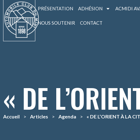
PRÉSENTATION
ADHÉSION
ACMIDI A
NOUS SOUTENIR
CONTACT
« DE L’ORIENT
Accueil
>
Articles
>
Agenda
>
« DE L’ORIENT À LA CIT