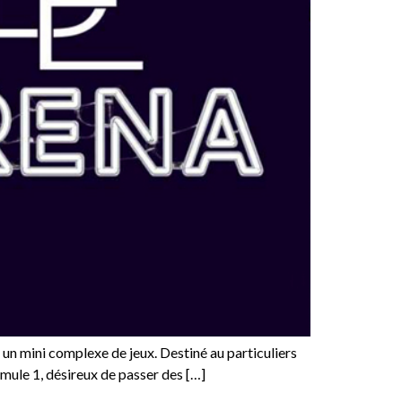
mini complexe de jeux. Destiné au particuliers
rmule 1, désireux de passer des […]